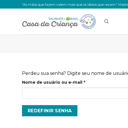
Skip
"As mãos que fazem valem mais que os lábios que rezam." Madre
to
content
Perdeu sua senha? Digite seu nome de usuário
Obrigatório
Nome de usuário ou e-mail
*
REDEFINIR SENHA