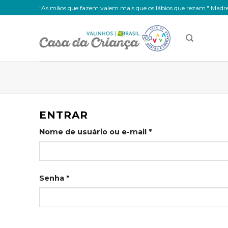
Skip
"As mãos que fazem valem mais que os lábios que rezam." Madre
to
content
ENTRAR
Nome de usuário ou e-mail
*
Senha
*